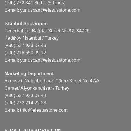
(+90) 272 341 36 01
(5 Lines)
E-mail:
yunuscan@efesusstone.com
Istanbul Showroom
Fenerbahçe, Bağdat Street No:82, 34726
Kadıköy / İstanbul / Turkey
(+90) 537 923 07 48
(+90) 216 550 99 12
E-mail:
yunuscan@efesusstone.com
Marketing Department
Akmescit Neighborhood Türbe Street No:47/A
Center/ Afyonkarahisar / Turkey
(+90) 537 923 07 48
(+90) 272 214 22 28
E-mail:
info@efesusstone.com
E-MAIL SUBSCRIPTION