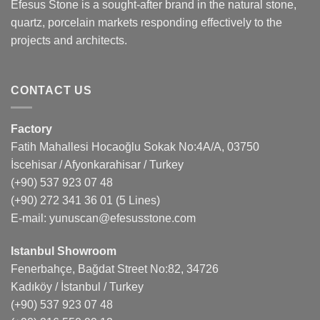
Efesus Stone is a sought-after brand in the natural stone,
quartz, porcelain markets responding effectively to the
projects and architects.
CONTACT US
Factory
Fatih Mahallesi Hocaoğlu Sokak No:4A/A, 03750
İscehisar / Afyonkarahisar / Turkey
(+90) 537 923 07 48
(+90) 272 341 36 01
(5 Lines)
E-mail:
yunuscan@efesusstone.com
Istanbul Showroom
Fenerbahçe, Bağdat Street No:82, 34726
Kadıköy / İstanbul / Turkey
(+90) 537 923 07 48