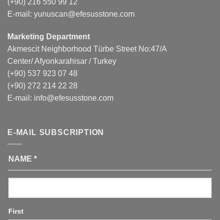
(+90) 216 550 99 12
E-mail:
yunuscan@efesusstone.com
Marketing Department
Akmescit Neighborhood Türbe Street No:47/A
Center/ Afyonkarahisar / Turkey
(+90) 537 923 07 48
(+90) 272 214 22 28
E-mail:
info@efesusstone.com
E-MAIL SUBSCRIPTION
NAME
*
First