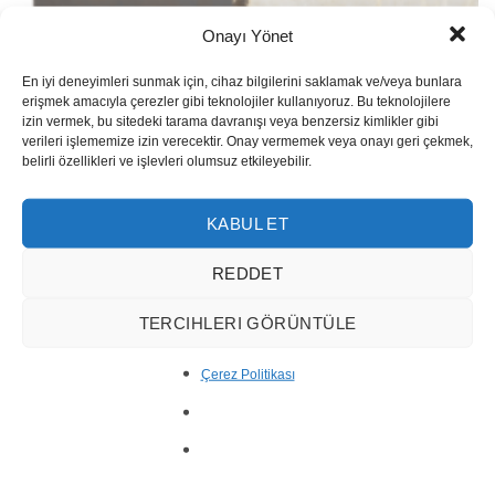
Onayı Yönet
En iyi deneyimleri sunmak için, cihaz bilgilerini saklamak ve/veya bunlara
erişmek amacıyla çerezler gibi teknolojiler kullanıyoruz. Bu teknolojilere
izin vermek, bu sitedeki tarama davranışı veya benzersiz kimlikler gibi
verileri işlememize izin verecektir. Onay vermemek veya onayı geri çekmek,
belirli özellikleri ve işlevleri olumsuz etkileyebilir.
KABUL ET
Travertin Blanc 10001
REDDET
TERCIHLERI GÖRÜNTÜLE
Çerez Politikası