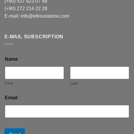
(+90) 537 923 07 48
(+90) 272 214 22 28
E-mail:
info@efesusstone.com
E-MAIL SUBSCRIPTION
Name
*
First
Last
Email
*