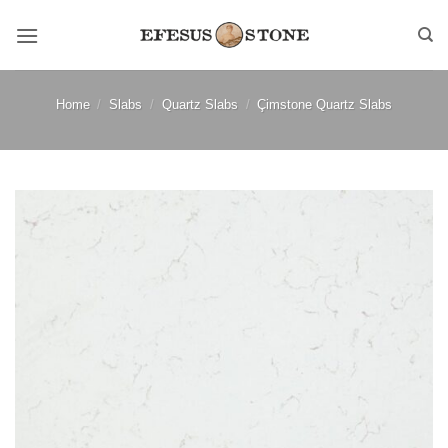
Skip
to
content
Home
/
Slabs
/
Quartz Slabs
/
Çimstone Quartz Slabs