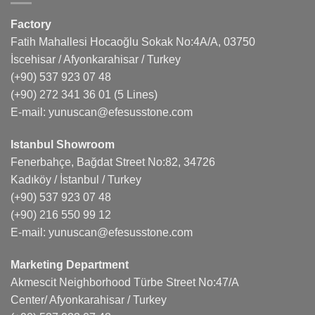
Factory
Fatih Mahallesi Hocaoğlu Sokak No:4A/A, 03750
İscehisar / Afyonkarahisar / Turkey
(+90) 537 923 07 48
(+90) 272 341 36 01
(5 Lines)
E-mail:
yunuscan@efesusstone.com
Istanbul Showroom
Fenerbahçe, Bağdat Street No:82, 34726
Kadıköy / İstanbul / Turkey
(+90) 537 923 07 48
(+90) 216 550 99 12
E-mail:
yunuscan@efesusstone.com
Marketing Department
Akmescit Neighborhood Türbe Street No:47/A
Center/ Afyonkarahisar / Turkey