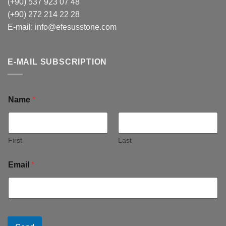
(+90) 537 923 07 48
(+90) 272 214 22 28
E-mail:
info@efesusstone.com
E-MAIL SUBSCRIPTION
Name
*
First
Last
Email
*