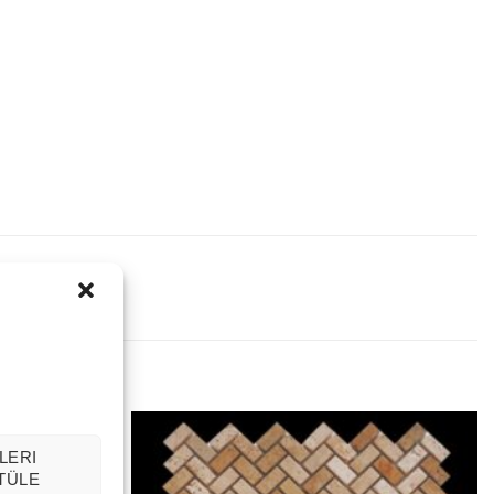
LERI
TÜLE