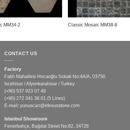
ic MM34-2
Classic Mosaic MM38-8
CONTACT US
Factory
Fatih Mahallesi Hocaoğlu Sokak No:4A/A, 03750
İscehisar / Afyonkarahisar / Turkey
(+90) 537 923 07 48
(+90) 272 341 36 01
(5 Lines)
E-mail:
yunuscan@efesusstone.com
Istanbul Showroom
Fenerbahçe, Bağdat Street No:82, 34726