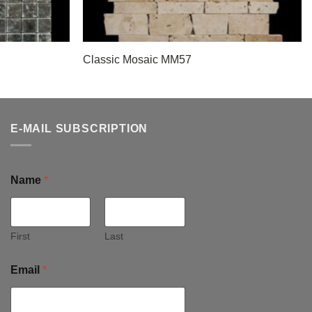
Classic Mosaic MM57
E-MAIL SUBSCRIPTION
Name
*
First
Last
Email
*