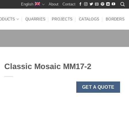
English
About
Contact
ODUCTS
QUARRIES
PROJECTS
CATALOGS
BORDERS
Classic Mosaic MM17-2
GET A QUOTE