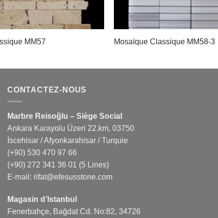
assique MM57
Mosaïque Classique MM58-3
CONTACTEZ-NOUS
Marbre Reisoğlu – Siège Social
Ankara Karayolu Üzeri 22.km, 03750
İscehisar / Afyonkarahisar / Turquie
(+90) 530 470 97 66
(+90) 272 341 36 01
(5 Lines)
E-mail:
rifat@efesusstone.com
Magasin d’Istanbul
Fenerbahçe, Bağdat Cd. No:82, 34726