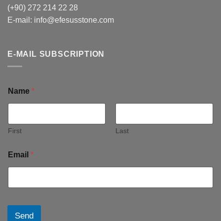
(+90) 272 214 22 28
E-mail:
info@efesusstone.com
E-MAIL SUBSCRIPTION
Name
*
First
Last
Email
*
Send