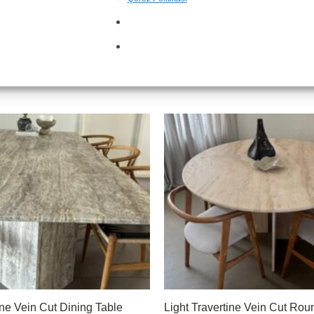
ite Arcobaleno
T-04 Lilla
ine Vein Cut Dining Table
Light Travertine Vein Cut Rou