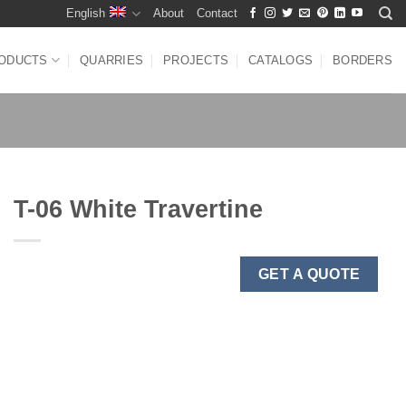
English
About
Contact
ODUCTS
QUARRIES
PROJECTS
CATALOGS
BORDERS
T-06 White Travertine
GET A QUOTE