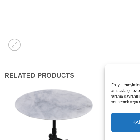
RELATED PRODUCTS
En iyi deneyimle
amacıyla çerezler
tarama davranışı 
vermemek veya ona
KA