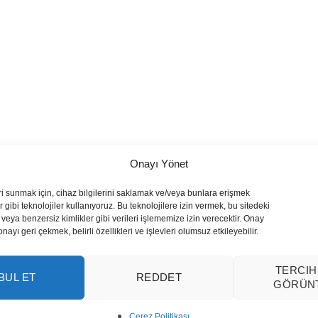
Onayı Yönet
ri sunmak için, cihaz bilgilerini saklamak ve/veya bunlara erişmek
 gibi teknolojiler kullanıyoruz. Bu teknolojilere izin vermek, bu sitedeki
veya benzersiz kimlikler gibi verileri işlememize izin verecektir. Onay
yı geri çekmek, belirli özellikleri ve işlevleri olumsuz etkileyebilir.
TERCIH
BUL ET
REDDET
GÖRÜN
Çerez Politikası