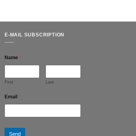
E-MAIL SUBSCRIPTION
Name
*
First
Last
Email
*
Send