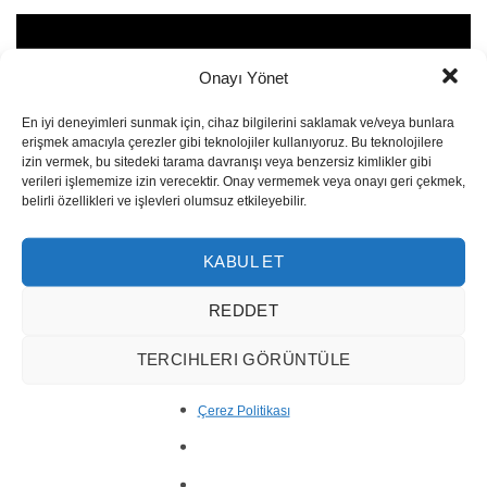
Onayı Yönet
En iyi deneyimleri sunmak için, cihaz bilgilerini saklamak ve/veya bunlara
erişmek amacıyla çerezler gibi teknolojiler kullanıyoruz. Bu teknolojilere
izin vermek, bu sitedeki tarama davranışı veya benzersiz kimlikler gibi
verileri işlememize izin verecektir. Onay vermemek veya onayı geri çekmek,
belirli özellikleri ve işlevleri olumsuz etkileyebilir.
KABUL ET
REDDET
TERCIHLERI GÖRÜNTÜLE
Split Face Mosaic SF36
Çerez Politikası