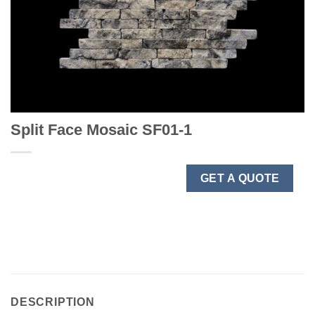
Split Face Mosaic SF01-1
GET A QUOTE
DESCRIPTION