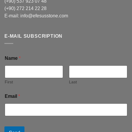
(+90) 537 923 07 48
(+90) 272 214 22 28
E-mail:
info@efesusstone.com
E-MAIL SUBSCRIPTION
Name
*
First
Last
Email
*