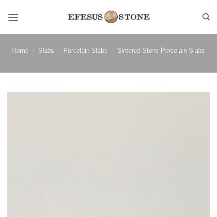
Skip
to
content
Home
/
Slabs
/
Porcelain Slabs
/
Sintered Stone Porcelain Slabs