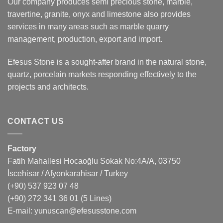
Our company produces semi precious stone, marble,
travertine, granite, onyx and limestone also provides
services in many areas such as marble quarry
management, production, export and import.
Efesus Stone is a sought-after brand in the natural stone,
quartz, porcelain markets responding effectively to the
projects and architects.
CONTACT US
Factory
Fatih Mahallesi Hocaoğlu Sokak No:4A/A, 03750
İscehisar / Afyonkarahisar / Turkey
(+90) 537 923 07 48
(+90) 272 341 36 01
(5 Lines)
E-mail:
yunuscan@efesusstone.com