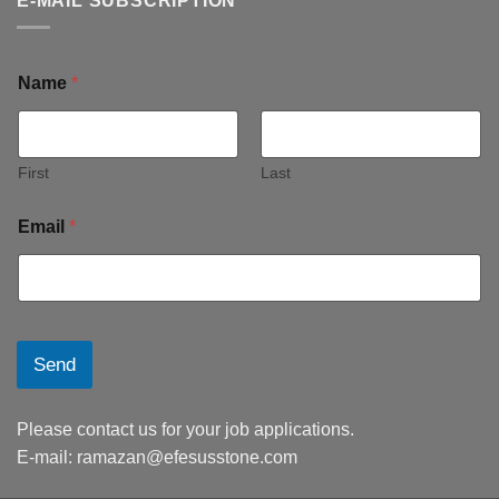
E-MAIL SUBSCRIPTION
Name
*
First
Last
Email
*
Send
Please contact us for your job applications.
E-mail:
ramazan@efesusstone.com