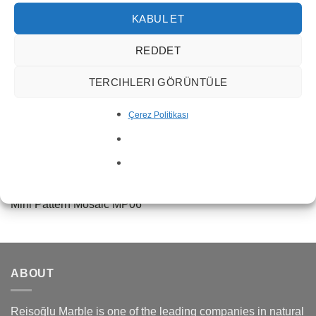
KABUL ET
REDDET
TERCIHLERI GÖRÜNTÜLE
Çerez Politikası
Mini Pattern Mosaic MP06
ABOUT
Reisoğlu Marble is one of the leading companies in natural