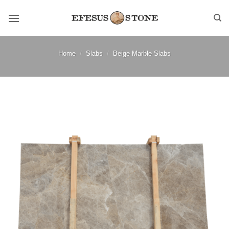
Skip
to
content
Home
/
Slabs
/
Beige Marble Slabs