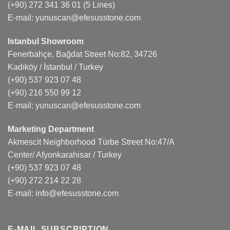
(+90) 272 341 36 01
(5 Lines)
E-mail:
yunuscan@efesusstone.com
Istanbul Showroom
Fenerbahçe, Bağdat Street No:82, 34726
Kadıköy / İstanbul / Turkey
(+90) 537 923 07 48
(+90) 216 550 99 12
E-mail:
yunuscan@efesusstone.com
Marketing Department
Akmescit Neighborhood Türbe Street No:47/A
Center/ Afyonkarahisar / Turkey
(+90) 537 923 07 48
(+90) 272 214 22 28
E-mail:
info@efesusstone.com
E-MAIL SUBSCRIPTION