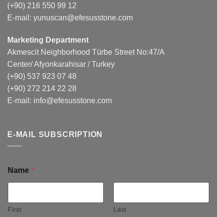
(+90) 216 550 99 12
E-mail:
yunuscan@efesusstone.com
Marketing Department
Akmescit Neighborhood Türbe Street No:47/A
Center/ Afyonkarahisar / Turkey
(+90) 537 923 07 48
(+90) 272 214 22 28
E-mail:
info@efesusstone.com
E-MAIL SUBSCRIPTION
Name
*
First
Last