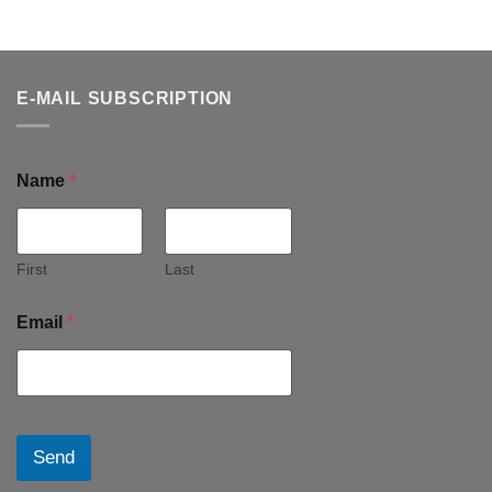
E-MAIL SUBSCRIPTION
Name
*
First
Last
Email
*
Send