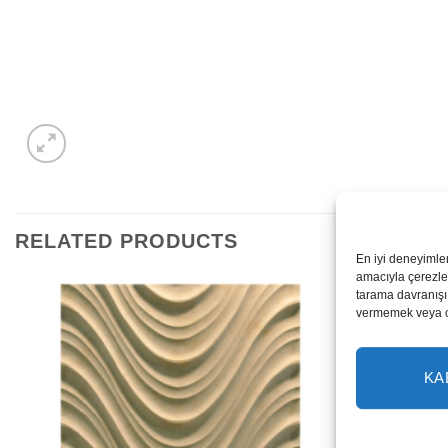
RELATED PRODUCTS
En iyi deneyimle
amacıyla çerezler
tarama davranışı 
vermemek veya ona
KA