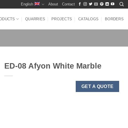
English
About
Contact
ODUCTS
QUARRIES
PROJECTS
CATALOGS
BORDERS
ED-08 Afyon White Marble
GET A QUOTE