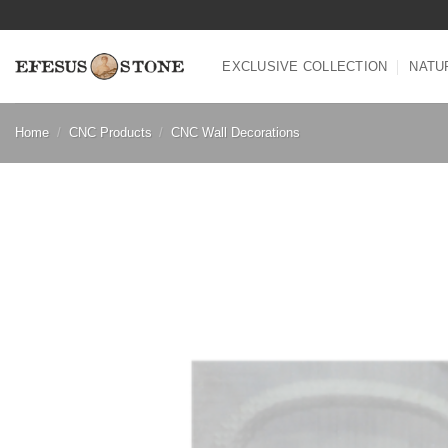
Skip
to
content
EXCLUSIVE COLLECTION
NATU
Home
/
CNC Products
/
CNC Wall Decorations