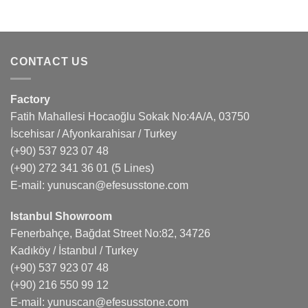
CONTACT US
Factory
Fatih Mahallesi Hocaoğlu Sokak No:4A/A, 03750
İscehisar / Afyonkarahisar / Turkey
(+90) 537 923 07 48
(+90) 272 341 36 01
(5 Lines)
E-mail:
yunuscan@efesusstone.com
Istanbul Showroom
Fenerbahçe, Bağdat Street No:82, 34726
Kadıköy / İstanbul / Turkey
(+90) 537 923 07 48
(+90) 216 550 99 12
E-mail:
yunuscan@efesusstone.com