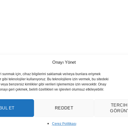
Onayı Yönet
ri sunmak için, cihaz bilgilerini saklamak ve/veya bunlara erişmek
 gibi teknolojiler kullanıyoruz. Bu teknolojilere izin vermek, bu sitedeki
veya benzersiz kimlikler gibi verileri işlememize izin verecektir. Onay
yı geri çekmek, belirli özellikleri ve işlevleri olumsuz etkileyebilir.
TERCIH
BUL ET
REDDET
GÖRÜN
Çerez Politikası