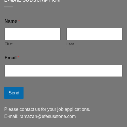
E-MAIL SUBSCRIPTION
Name
*
First
Last
Email
*
Send
Please contact us for your job applications.
E-mail:
ramazan@efesusstone.com