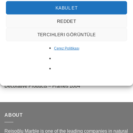
KABUL ET
REDDET
TERCIHLERI GÖRÜNTÜLE
Çerez Politikası
Decorative Products – Frames 1004
ABOUT
Reisoğlu Marble is one of the leading companies in natural