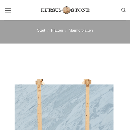
Zum
Inhalt
springen
Start
/
Platten
/
Marmorplatten