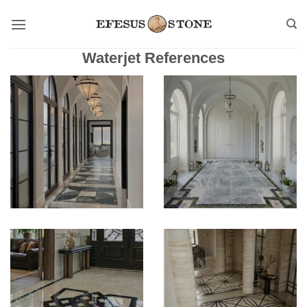
Zum
Inhalt
springen
Waterjet References