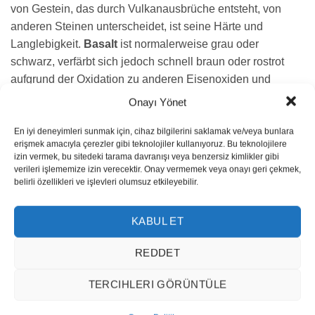
von Gestein, das durch Vulkanausbrüche entsteht, von
anderen Steinen unterscheidet, ist seine Härte und
Langlebigkeit.
Basalt
ist normalerweise grau oder
schwarz, verfärbt sich jedoch schnell braun oder rostrot
aufgrund der Oxidation zu anderen Eisenoxiden und
Hydroxiden.
Onayı Yönet
Aufgrund der Zersetzung oder hoher Konzentrationen von
En iyi deneyimleri sunmak için, cihaz bilgilerini saklamak ve/veya bunlara
erişmek amacıyla çerezler gibi teknolojiler kullanıyoruz. Bu teknolojilere
Plagioklas können einige Basalte ziemlich hell in der
izin vermek, bu sitedeki tarama davranışı veya benzersiz kimlikler gibi
Farbe sein.
Basalt
hat eine feinkörnige Mineralstruktur, da
verileri işlememize izin verecektir. Onay vermemek veya onayı geri çekmek,
das geschmolzene Gestein zu schnell abkühlt, um große
belirli özellikleri ve işlevleri olumsuz etkileyebilir.
Mineralkristalle zu bilden; es enthält normalerweise
größere Kristalle eingebettet in eine feinkörnigere Matrix.
KABUL ET
Es kann in sehr heißen und kalten Klimazonen verwendet
werden. Sein größtes Merkmal ist, dass es aufgrund seiner
REDDET
homogenen Struktur sehr glatte Linien ermöglicht. Es ist
TERCIHLERI GÖRÜNTÜLE
einer der wichtigsten Steine für Pflaster und Straßen, da es
problemlose Oberflächen bietet. Es ist ein Stein mit feiner