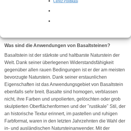
Çerez Politikası
Körnung, dichter Struktur und hoher Gewichtstoleranz, der
in jeder Hinsicht widerstandsfähig gegenüber den
Naturbedingungen ist. Basaltstein ist sehr verschleißfest.
Da es hochdruckbeständig ist, hat es eine sehr geeignete
Struktur für feine Handwerksarbeiten.
Was sind die Anwendungen von Basaltsteinen?
Basaltstein ist der stärkste und haltbarste Naturstein der
Welt. Dank seiner überlegenen Widerstandsfähigkeit
gegenüber allen rauen Bedingungen ist er der am meisten
bevorzugte Naturstein. Dank seiner erstaunlichen
Eigenschaften ist das Anwendungsgebiet von Basaltstein
ebenfalls sehr breit. Basalte sind homogen, verblassen
nicht, ihre Farben und unpolierten, gelöschten oder grob
skulptierten Oberflächenformen und der "rustikale" Stil, der
an historische Textur erinnert, im pastellen und ruhigen
Farbformat, waren in den letzten Jahrzehnten die Wahl der
in- und ausländischen Natursteinanwender. Mit der