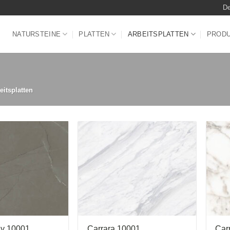
De
NATURSTEINE
PLATTEN
ARBEITSPLATTEN
PROD
itsplatten
ey 10001
Carrara 10001
Car