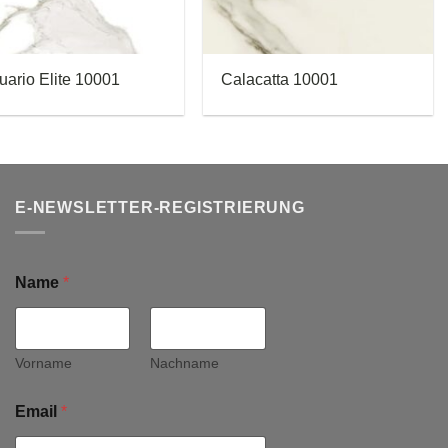
uario Elite 10001
Calacatta 10001
E-NEWSLETTER-REGISTRIERUNG
Name
*
Vorname
Nachname
Email
*