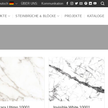
utsch
ÜBER UNS:
Kommunikation
UKTE
STEINBRÜCHE & BLÖCKE
PROJEKTE
KATALOGE
rara Ultimo 10001
Invisible White 10001