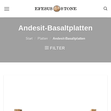
Zum
Inhalt
springen
Andesit-Basaltplatten
Start
/
Platten
/
Andesit-Basaltplatten
FILTER