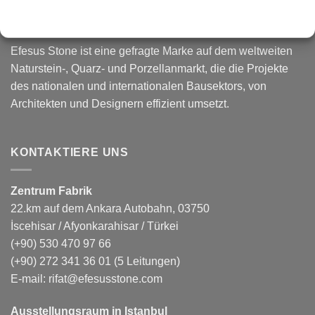
vielen Bereichen an, wie z. B. die Verwaltung von
Marmorsteinbrüchen, Produktion, Export und Import.
Efesus Stone ist eine gefragte Marke auf dem weltweiten
Naturstein-, Quarz- und Porzellanmarkt, die die Projekte
des nationalen und internationalen Bausektors, von
Architekten und Designern effizient umsetzt.
KONTAKTIERE UNS
Zentrum Fabrik
22.km auf dem Ankara Autobahn, 03750
İscehisar / Afyonkarahisar / Türkei
(+90) 530 470 97 66
(+90) 272 341 36 01
(5 Leitungen)
E-mail:
rifat@efesusstone.com
Ausstellungsraum in Istanbul