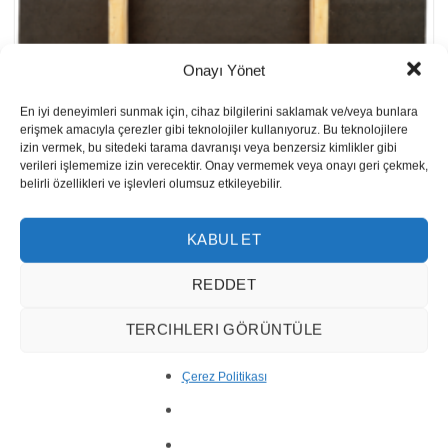
Onayı Yönet
En iyi deneyimleri sunmak için, cihaz bilgilerini saklamak ve/veya bunlara
erişmek amacıyla çerezler gibi teknolojiler kullanıyoruz. Bu teknolojilere
Nigella Andesit Unmaßplatten
izin vermek, bu sitedeki tarama davranışı veya benzersiz kimlikler gibi
verileri işlememize izin verecektir. Onay vermemek veya onayı geri çekmek,
belirli özellikleri ve işlevleri olumsuz etkileyebilir.
KABUL ET
ÜBER UNS
REDDET
Reisoğlu Marble ist seit 1943 eines der führenden
TERCIHLERI GÖRÜNTÜLE
türkischen Unternehmen in der Natursteinproduktion.
Çerez Politikası
Unser Unternehmen, das Marmor, Travertin, Granit, Onyx,
Limra, Halbedelsteine und bietet auch Dienstleistungen in