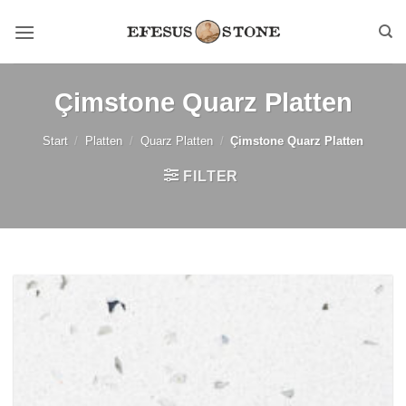
Zum
Inhalt
springen
Çimstone Quarz Platten
Start
/
Platten
/
Quarz Platten
/
Çimstone Quarz Platten
FILTER