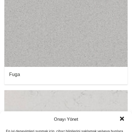
Fuga
Onayı Yönet
En iyi deneyimleri sunmak için, cihaz bilgilerini saklamak ve/veya bunlara