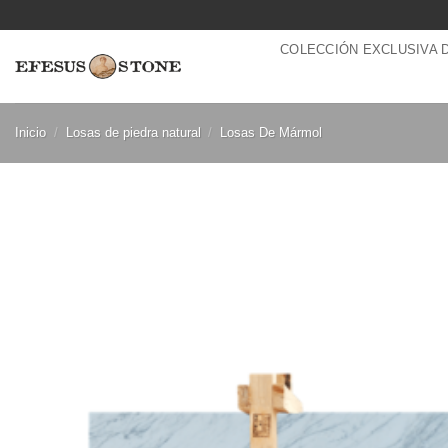
Saltar
al
COLECCIÓN EXCLUSIVA 
contenido
Inicio
/
Losas de piedra natural
/
Losas De Mármol