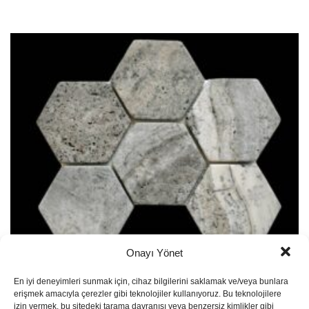
Onayı Yönet
Classic Mosaic MM34-1
En iyi deneyimleri sunmak için, cihaz bilgilerini saklamak ve/veya bunlara
erişmek amacıyla çerezler gibi teknolojiler kullanıyoruz. Bu teknolojilere
izin vermek, bu sitedeki tarama davranışı veya benzersiz kimlikler gibi