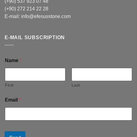
(+90) 537 923 07 48
(+90) 272 214 22 28
E-mail:
info@efesusstone.com
E-MAIL SUBSCRIPTION
Name
*
First
Last
Email
*