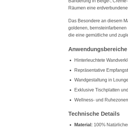
Bänderung in Beige-, Creme- 
Räumen eine erdverbundene Ruh
Das Besondere an diesem Mate
goldenen, bernsteinfarbenen S
die eine gemütliche und zugl
Anwendungsbereiche
Hinterleuchtete Wandver
Repräsentative Empfangst
Wandgestaltung in Lounge
Exklusive Tischplatten un
Wellness- und Ruhezone
Technische Details
Material:
100% Natürlicher