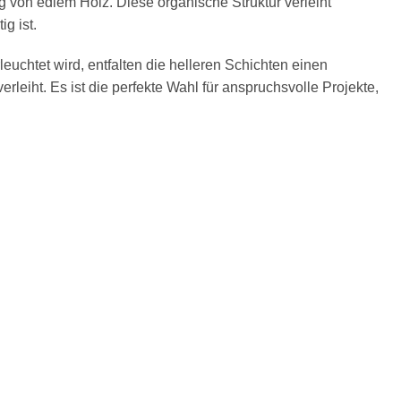
 von edlem Holz. Diese organische Struktur verleiht
g ist.
uchtet wird, entfalten die helleren Schichten einen
eiht. Es ist die perfekte Wahl für anspruchsvolle Projekte,