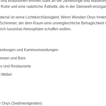
und Brauntönen erinnert stark an die Jahresringe und Maserung
e und eine natürliche Ästhetik, die in der Steinwelt einzigarti
rial ist seine Lichtdurchlässigkeit. Wenn Wooden Onyx hinterle
chimmer, der dem Raum eine unvergleichliche Behaglichkeit verl
eich luxuriöse Atmosphäre schaffen wollen.
kleidungen und Kaminumrandungen
resen und Bars
s und Restaurants
d Möbel
n
 Onyx (Sedimentgestein)