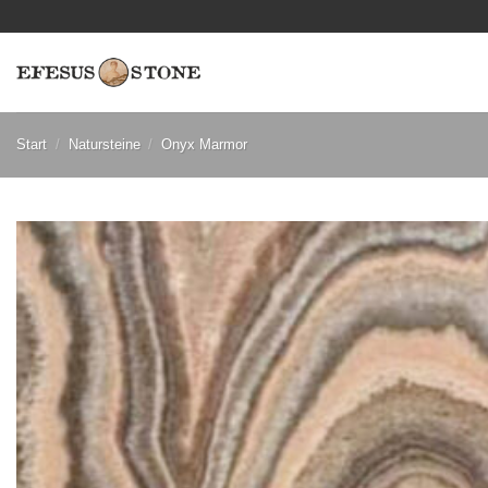
Zum
Inhalt
springen
Start
/
Natursteine
/
Onyx Marmor