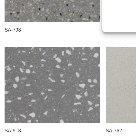
SA-798
SA-640
SA-918
SA-762