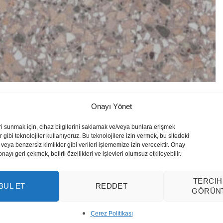
Onayı Yönet
ri sunmak için, cihaz bilgilerini saklamak ve/veya bunlara erişmek
 gibi teknolojiler kullanıyoruz. Bu teknolojilere izin vermek, bu sitedeki
veya benzersiz kimlikler gibi verileri işlememize izin verecektir. Onay
yı geri çekmek, belirli özellikleri ve işlevleri olumsuz etkileyebilir.
TERCIH
BUL ET
REDDET
GÖRÜN
Çerez Politikası