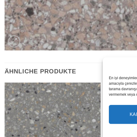
ÄHNLICHE PRODUKTE
En iyi deneyimle
amacıyla çerezler
tarama davranışı 
vermemek veya ona
KA