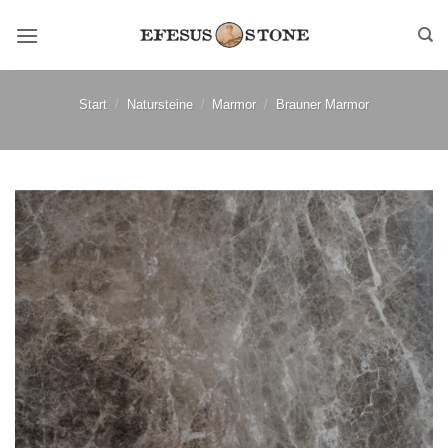
Zum
Inhalt
springen
Start
/
Natursteine
/
Marmor
/
Brauner Marmor