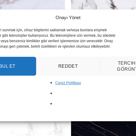
Onayı Yönet
ri sunmak için, cihaz bilgilerini saklamak ve/veya bunlara erişmek
 gibi teknolojiler kullanıyoruz. Bu teknolojilere izin vermek, bu sitedeki
veya benzersiz kimlikler gibi verileri işlememize izin verecektir. Onay
yı geri çekmek, belirli özellikleri ve işlevleri olumsuz etkileyebilir.
TERCIH
BUL ET
REDDET
GÖRÜN
d 101
Arabescato Gold 101
Çerez Politikası