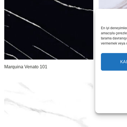
En iyi deneyimle
amacıyla çerezler
tarama davranışı 
vermemek veya ona
KA
Marquina Venato 101
Diamond Gol