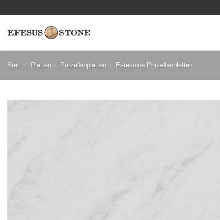
Zum
Inhalt
springen
Start
/
Platten
/
Porzellanplatten
/
Estestone Porzellanplatten