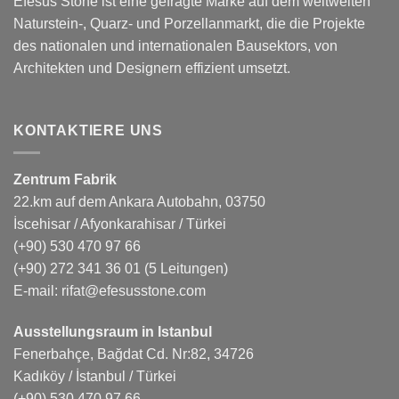
Efesus Stone ist eine gefragte Marke auf dem weltweiten
Naturstein-, Quarz- und Porzellanmarkt, die die Projekte
des nationalen und internationalen Bausektors, von
Architekten und Designern effizient umsetzt.
KONTAKTIERE UNS
Zentrum Fabrik
22.km auf dem Ankara Autobahn, 03750
İscehisar / Afyonkarahisar / Türkei
(+90) 530 470 97 66
(+90) 272 341 36 01
(5 Leitungen)
E-mail:
rifat@efesusstone.com
Ausstellungsraum in Istanbul
Fenerbahçe, Bağdat Cd. Nr:82, 34726
Kadıköy / İstanbul / Türkei
(+90) 530 470 97 66