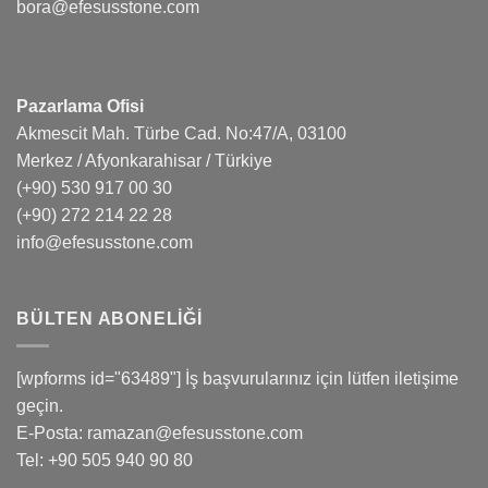
bora@efesusstone.com
Pazarlama Ofisi
Akmescit Mah. Türbe Cad. No:47/A, 03100
Merkez / Afyonkarahisar / Türkiye
(+90) 530 917 00 30
(+90) 272 214 22 28
info@efesusstone.com
BÜLTEN ABONELIĞI
[wpforms id="63489"] İş başvurularınız için lütfen iletişime
geçin.
E-Posta:
ramazan@efesusstone.com
Tel: +90 505 940 90 80