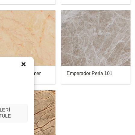
a Piera Bej Mermer
Emperador Perla 101
LERI
TÜLE