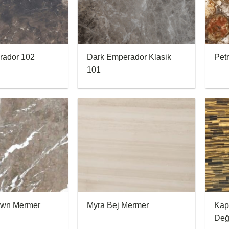
rador 102
Dark Emperador Klasik
Pet
101
own Mermer
Myra Bej Mermer
Kap
Değe