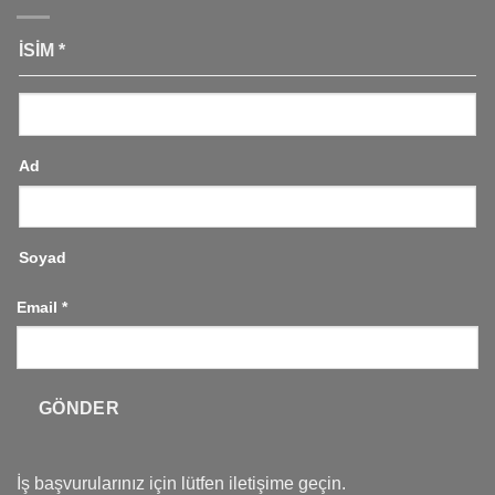
İSIM
*
Ad
Soyad
Email
*
GÖNDER
İş başvurularınız için lütfen iletişime geçin.