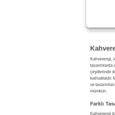
Emperador 
101
Kahvere
Kahverengi, i
tasarımlarda d
çeşitlerinde d
katmaktadır. 
ve tasarımları
mümkün.
Farklı Ta
Kahverengi to