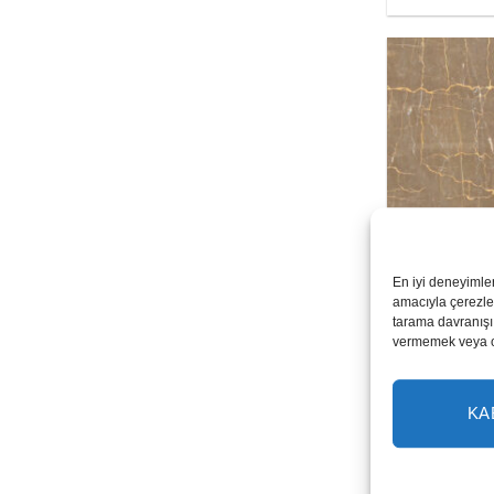
Olive Mar
En iyi deneyimle
amacıyla çerezler
tarama davranışı 
vermemek veya ona
KA