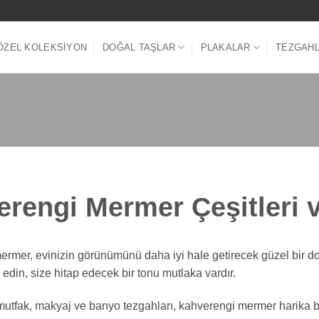
ÖZEL KOLEKSIYON
DOĞAL TAŞLAR
PLAKALAR
TEZGAH
rengi Mermer Çeşitleri v
rmer, evinizin görünümünü daha iyi hale getirecek güzel bir doğ
edin, size hitap edecek bir tonu mutlaka vardır.
utfak, makyaj ve banyo tezgahları, kahverengi mermer harika bi