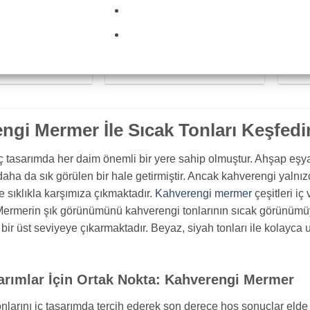
Perla Klasik
Medium Emperador 101
Rai
ngi Mermer İle Sıcak Tonları Keşfedi
ç tasarımda her daim önemli bir yere sahip olmuştur. Ahşap eşya
aha da sık görülen bir hale getirmiştir. Ancak kahverengi yalnızc
e sıklıkla karşımıza çıkmaktadır.
Kahverengi mermer
çeşitleri iç
Mermerin şık görünümünü kahverengi tonlarının sıcak görünümüyl
 bir üst seviyeye çıkarmaktadır. Beyaz, siyah tonları ile kolayc
sarımlar İçin Ortak Nokta: Kahverengi Mermer
nlarını iç tasarımda tercih ederek son derece hoş sonuçlar el