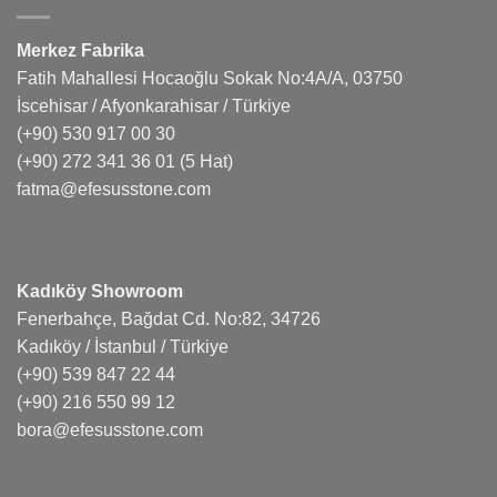
Merkez Fabrika
Fatih Mahallesi Hocaoğlu Sokak No:4A/A, 03750
İscehisar / Afyonkarahisar / Türkiye
(+90) 530 917 00 30
(+90) 272 341 36 01
(5 Hat)
fatma@efesusstone.com
Kadıköy Showroom
Fenerbahçe, Bağdat Cd. No:82, 34726
Kadıköy / İstanbul / Türkiye
(+90) 539 847 22 44
(+90) 216 550 99 12
bora@efesusstone.com