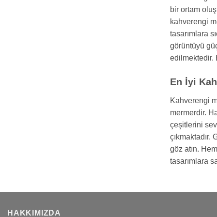
bir ortam olu
kahverengi me
tasarımlara sı
görüntüyü güç
edilmektedir.
En İyi Ka
Kahverengi me
mermerdir. Haf
çeşitlerini s
çıkmaktadır. 
göz atın. Hem
tasarımlara s
HAKKIMIZDA