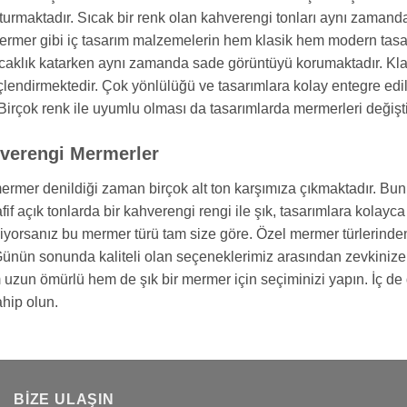
şturmaktadır. Sıcak bir renk olan kahverengi tonları aynı zama
rmer gibi iç tasarım malzemelerin hem klasik hem modern tasa
caklık katarken aynı zamanda sade görüntüyü korumaktadır. Klasik 
lendirmektedir. Çok yönlülüğü ve tasarımlara kolay entegre edi
 Birçok renk ile uyumlu olması da tasarımlarda mermerleri deği
hverengi Mermerler
rmer denildiği zaman birçok alt ton karşımıza çıkmaktadır. Bunl
if açık tonlarda bir kahverengi rengi ile şık, tasarımlara kolayc
eviyorsanız bu mermer türü tam size göre. Özel mermer türlerinde
Günün sonunda kaliteli olan seçeneklerimiz arasından zevkini
 uzun ömürlü hem de şık bir mermer için seçiminizi yapın. İç de d
ahip olun.
BIZE ULAŞIN