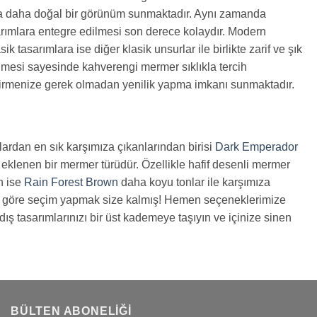
nda daha doğal bir görünüm sunmaktadır. Aynı zamanda
rımlara entegre edilmesi son derece kolaydır. Modern
tasarımlara ise diğer klasik unsurlar ile birlikte zarif ve şık
lmesi sayesinde kahverengi mermer sıklıkla tercih
ştirmenize gerek olmadan yenilik yapma imkanı sunmaktadır.
ardan en sık karşımıza çıkanlarından birisi
Dark Emperador
a eklenen bir mermer türüdür. Özellikle hafif desenli mermer
n ise
Rain Forest Brown
daha koyu tonlar ile karşımıza
ze göre seçim yapmak size kalmış! Hemen seçeneklerimize
ış tasarımlarınızı bir üst kademeye taşıyın ve içinize sinen
BÜLTEN ABONELIĞI