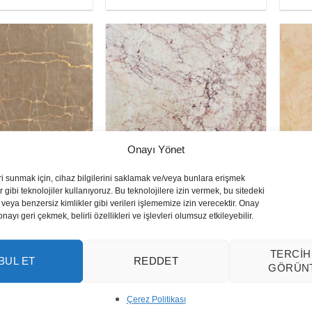
Onayı Yönet
on Mermer
Rosalia Bej Mermer
Lun
ri sunmak için, cihaz bilgilerini saklamak ve/veya bunlara erişmek
 gibi teknolojiler kullanıyoruz. Bu teknolojilere izin vermek, bu sitedeki
veya benzersiz kimlikler gibi verileri işlememize izin verecektir. Onay
yı geri çekmek, belirli özellikleri ve işlevleri olumsuz etkileyebilir.
TERCIH
BUL ET
REDDET
GÖRÜN
Çerez Politikası