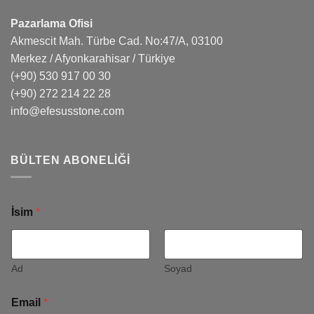
Pazarlama Ofisi
Akmescit Mah. Türbe Cad. No:47/A, 03100
Merkez / Afyonkarahisar / Türkiye
(+90) 530 917 00 30
(+90) 272 214 22 28
info@efesusstone.com
BÜLTEN ABONELIĞI
İsim
*
Ad
Soyad
Email
*