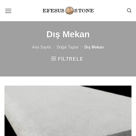
İçeriğe
atla
Dış Mekan
Ana Sayfa
/
Doğal Taşlar
/
Dış Mekan
FILTRELE