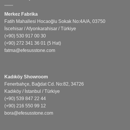
Merkez Fabrika
Fatih Mahallesi Hocaoğlu Sokak No:4A/A, 03750
İscehisar / Afyonkarahisar / Türkiye
(+90) 530 917 00 30
(+90) 272 341 36 01
(5 Hat)
fatma@efesusstone.com
Kadıköy Showroom
Fenerbahçe, Bağdat Cd. No:82, 34726
Kadıköy / İstanbul / Türkiye
(+90) 539 847 22 44
(+90) 216 550 99 12
bora@efesusstone.com