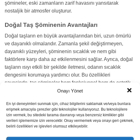
şömineler, eski zamanların zarif havasını yansıtarak
nostaljik bir atmosfer oluşturur.
Doğal Taş Şöminenin Avantajları
Doğal taşların en büyük avantajlarından biri, uzun ömürlü
ve dayanıklı olmalarıdır. Zamanla şekil değiştirmeyen,
dayanıklı yüzeyleri, şöminenin sıcaklık ve nem gibi
faktörlere karşı daha az etkilenmesini sağlar. Ayrıca, doğal
taşların ısıyı etkili bir şekilde iletmesi, odanın sıcaklık
dengesini korumaya yardımcı olur. Bu özellikleri
sayesinde, taş şömineler hem fonksiyonel hem de estetik
açıdan ev sahiplerine büyük bir konfor sunar.
Onayı Yönet
Doğal taşlarla yapılan bir şömine, sadece bir ısınma aracı
En iyi deneyimleri sunmak için, cihaz bilgilerini saklamak ve/veya bunlara
olmanın ötesine geçer. Aynı zamanda bir sanat eseri gibi
erişmek amacıyla çerezler gibi teknolojiler kullanıyoruz. Bu teknolojilere
mekanın odak noktası haline gelir. Farklı taş işçiliği
izin vermek, bu sitedeki tarama davranışı veya benzersiz kimlikler gibi
verileri işlememize izin verecektir. Onay vermemek veya onayı geri çekmek,
teknikleri ve renk seçenekleri ile her evin tarzına uygun bir
belirli özellikleri ve işlevleri olumsuz etkileyebilir.
şömine tasarımı mümkündür. İster rustik, ister modern bir iç
mekan tasarımı tercih edin, doğal taş şömine her zaman