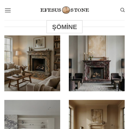
İçeriğe
atla
ŞÖMINE