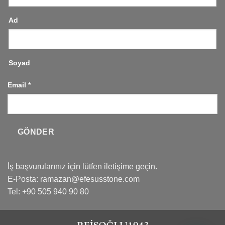
Ad
Soyad
Email
*
GÖNDER
İş başvurularınız için lütfen iletişime geçin.
E-Posta:
ramazan@efesusstone.com
Tel: +90 505 940 90 80