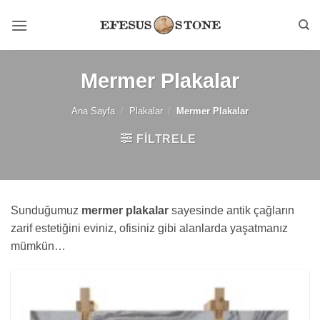
İçeriğe
atla
Mermer Plakalar
Ana Sayfa
/
Plakalar
/
Mermer Plakalar
FILTRELE
Sunduğumuz
mermer plakalar
sayesinde antik çağların
zarif estetiğini eviniz, ofisiniz gibi alanlarda yaşatmanız
mümkün…