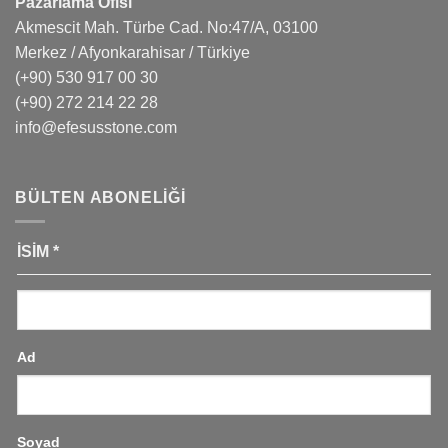
Pazarlama Ofisi
Akmescit Mah. Türbe Cad. No:47/A, 03100
Merkez / Afyonkarahisar / Türkiye
(+90) 530 917 00 30
(+90) 272 214 22 28
info@efesusstone.com
BÜLTEN ABONELIĞI
İSIM
*
Ad
Soyad