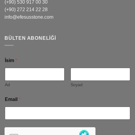
(+90) 530 917 00 30
(+90) 272 214 22 28
info@efesusstone.com
BÜLTEN ABONELIĞI
İsim
*
Ad
Soyad
Email
*