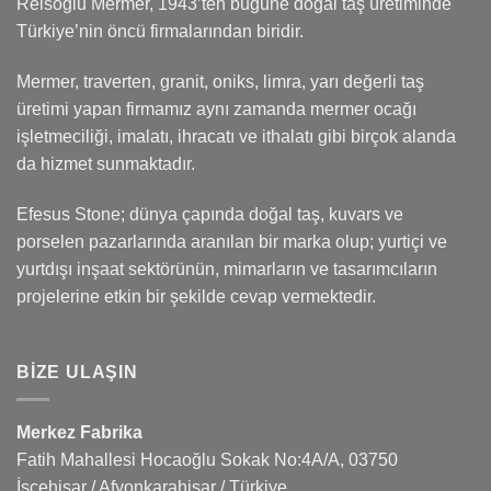
Reisoğlu Mermer, 1943’ten bugüne doğal taş üretiminde
Türkiye’nin öncü firmalarından biridir.
Mermer, traverten, granit, oniks, limra, yarı değerli taş
üretimi yapan firmamız aynı zamanda mermer ocağı
işletmeciliği, imalatı, ihracatı ve ithalatı gibi birçok alanda
da hizmet sunmaktadır.
Efesus Stone; dünya çapında doğal taş, kuvars ve
porselen pazarlarında aranılan bir marka olup; yurtiçi ve
yurtdışı inşaat sektörünün, mimarların ve tasarımcıların
projelerine etkin bir şekilde cevap vermektedir.
BIZE ULAŞIN
Merkez Fabrika
Fatih Mahallesi Hocaoğlu Sokak No:4A/A, 03750
İscehisar / Afyonkarahisar / Türkiye