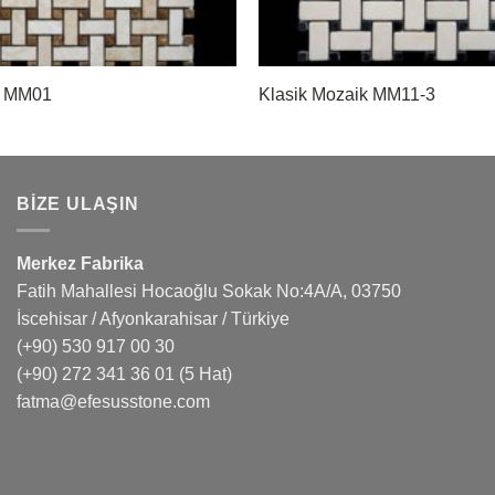
k MM01
Klasik Mozaik MM11-3
BIZE ULAŞIN
Merkez Fabrika
Fatih Mahallesi Hocaoğlu Sokak No:4A/A, 03750
İscehisar / Afyonkarahisar / Türkiye
(+90) 530 917 00 30
(+90) 272 341 36 01
(5 Hat)
fatma@efesusstone.com