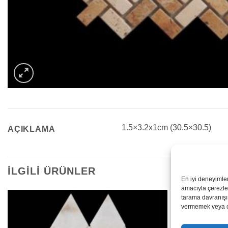
1.5×3.2x1cm (30.5×30.5)
AÇIKLAMA
İLGILI ÜRÜNLER
En iyi deneyimle
amacıyla çerezler
tarama davranışı 
vermemek veya ona