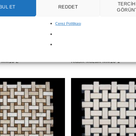
TERCIH
BUL ET
REDDET
GÖRÜN
Çerez Politikası
k MM13-2
Klasik Mozaik MM13-1