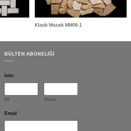
Klasik Mozaik MM06-1
BÜLTEN ABONELIĞI
İsim
*
Ad
Soyad
Email
*