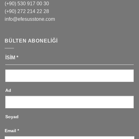
(+90) 530 917 00 30
(+90) 272 214 22 28
info@efesusstone.com
BÜLTEN ABONELIĞI
İSIM
*
Ad
Soyad
Email
*