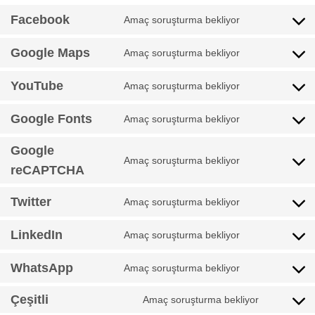
Facebook
Amaç soruşturma bekliyor
Consent
to
Google Maps
Amaç soruşturma bekliyor
service
Consent
facebook
to
YouTube
Amaç soruşturma bekliyor
service
Consent
google-
to
maps
Google Fonts
Amaç soruşturma bekliyor
service
Consent
youtube
to
Google
service
Amaç soruşturma bekliyor
Consent
google-
reCAPTCHA
to
fonts
service
Twitter
Amaç soruşturma bekliyor
Consent
google-
to
recaptcha
LinkedIn
Amaç soruşturma bekliyor
service
Consent
twitter
to
WhatsApp
Amaç soruşturma bekliyor
service
Consent
linkedin
to
Çeşitli
Amaç soruşturma bekliyor
service
Consent
whatsapp