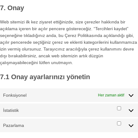
to
7. Onay
service
Çeşitli
Web sitemizi ilk kez ziyaret ettiğinizde, size çerezler hakkında bir
açıklama içeren bir açılır pencere göstereceğiz. “Tercihleri kaydet”
seçeneğine tıkladığınız anda, bu Çerez Politikasında açıklandığı gibi,
açılır pencerede seçtiğiniz çerez ve eklenti kategorilerini kullanmamıza
izin vermiş olursunuz. Tarayıcınız aracılığıyla çerez kullanımını devre
dışı bırakabilirsiniz, ancak web sitemizin artık düzgün
çalışmayabileceğini lütfen unutmayın.
7.1 Onay ayarlarınızı yönetin
Fonksiyonel
Her zaman aktif
İstatistik
İstatist
Pazarlama
Pazarl