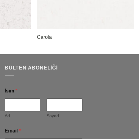
Carola
BÜLTEN ABONELIĞI
İsim
*
Ad
Soyad
Email
*