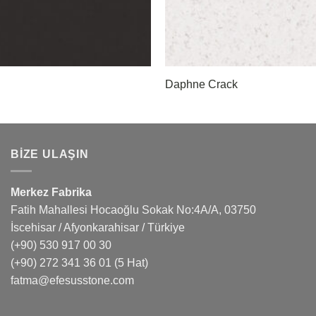
Daphne Crack
BIZE ULAŞIN
Merkez Fabrika
Fatih Mahallesi Hocaoğlu Sokak No:4A/A, 03750
İscehisar / Afyonkarahisar / Türkiye
(+90) 530 917 00 30
(+90) 272 341 36 01
(5 Hat)
fatma@efesusstone.com