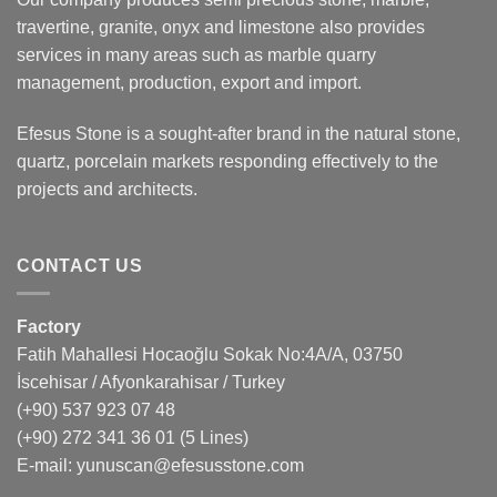
travertine, granite, onyx and limestone also provides
services in many areas such as marble quarry
management, production, export and import.
Efesus Stone is a sought-after brand in the natural stone,
quartz, porcelain markets responding effectively to the
projects and architects.
CONTACT US
Factory
Fatih Mahallesi Hocaoğlu Sokak No:4A/A, 03750
İscehisar / Afyonkarahisar / Turkey
(+90) 537 923 07 48
(+90) 272 341 36 01
(5 Lines)
E-mail:
yunuscan@efesusstone.com