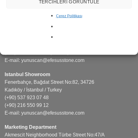
TERCIHLERI GÖRÜNTÜLE
CONTACT US
Çerez Politikası
Factory
Fatih Mahallesi Hocaoğlu Sokak No:4A/A, 03750
İscehisar / Afyonkarahisar / Turkey
(+90) 537 923 07 48
(+90) 272 341 36 01
(5 Lines)
E-mail:
yunuscan@efesusstone.com
Istanbul Showroom
Fenerbahçe, Bağdat Street No:82, 34726
Kadıköy / İstanbul / Turkey
(+90) 537 923 07 48
(+90) 216 550 99 12
E-mail:
yunuscan@efesusstone.com
Marketing Department
Akmescit Neighborhood Türbe Street No:47/A