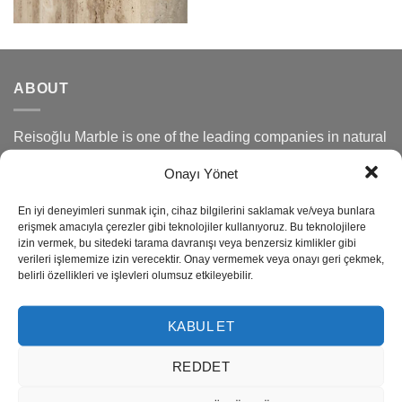
ABOUT
Reisoğlu Marble is one of the leading companies in natural
stone production since 1943.
Onayı Yönet
Our company produces semi precious stone, marble,
En iyi deneyimleri sunmak için, cihaz bilgilerini saklamak ve/veya bunlara
travertine, granite, onyx and limestone also provides
erişmek amacıyla çerezler gibi teknolojiler kullanıyoruz. Bu teknolojilere
izin vermek, bu sitedeki tarama davranışı veya benzersiz kimlikler gibi
services in many areas such as marble quarry
verileri işlememize izin verecektir. Onay vermemek veya onayı geri çekmek,
management, production, export and import.
belirli özellikleri ve işlevleri olumsuz etkileyebilir.
Efesus Stone is a sought-after brand in the natural stone,
KABUL ET
quartz, porcelain markets responding effectively to the
projects and architects.
REDDET