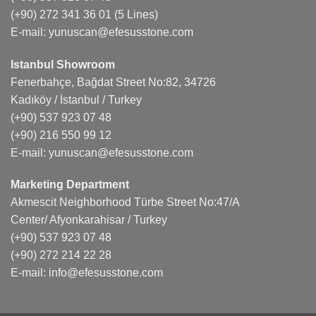
(+90) 272 341 36 01
(5 Lines)
E-mail:
yunuscan@efesusstone.com
Istanbul Showroom
Fenerbahçe, Bağdat Street No:82, 34726
Kadıköy / İstanbul / Turkey
(+90) 537 923 07 48
(+90) 216 550 99 12
E-mail:
yunuscan@efesusstone.com
Marketing Department
Akmescit Neighborhood Türbe Street No:47/A
Center/ Afyonkarahisar / Turkey
(+90) 537 923 07 48
(+90) 272 214 22 28
E-mail:
info@efesusstone.com