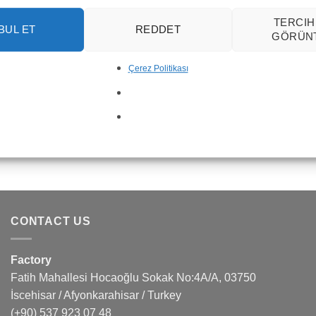
TERCIH
BUL ET
REDDET
GÖRÜN
Çerez Politikası
CONTACT US
Factory
Fatih Mahallesi Hocaoğlu Sokak No:4A/A, 03750
İscehisar / Afyonkarahisar / Turkey
(+90) 537 923 07 48