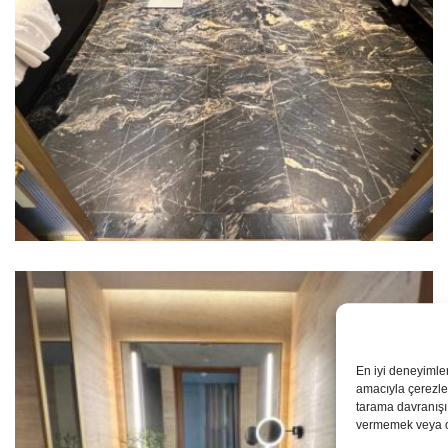
En iyi deneyimle
amacıyla çerezler
tarama davranışı 
vermemek veya ona