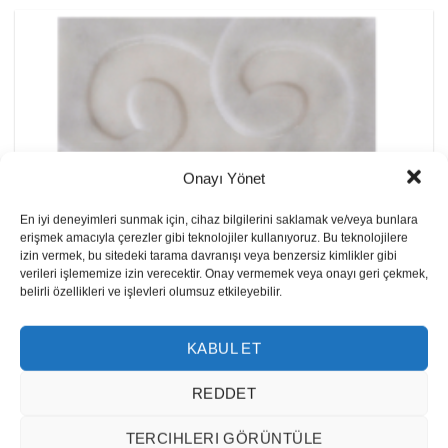
Onayı Yönet
En iyi deneyimleri sunmak için, cihaz bilgilerini saklamak ve/veya bunlara
erişmek amacıyla çerezler gibi teknolojiler kullanıyoruz. Bu teknolojilere
izin vermek, bu sitedeki tarama davranışı veya benzersiz kimlikler gibi
verileri işlememize izin verecektir. Onay vermemek veya onayı geri çekmek,
belirli özellikleri ve işlevleri olumsuz etkileyebilir.
KABUL ET
ED-06 Marbre Blanc d’Afyon
REDDET
TERCIHLERI GÖRÜNTÜLE