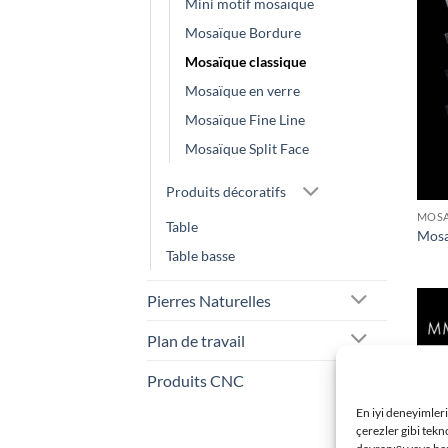
Mini motif mosaïque
Mosaïque Bordure
Mosaïque classique
Mosaïque en verre
Mosaïque Fine Line
Mosaïque Split Face
Produits décoratifs
MOSA
Table
Mosa
Table basse
Pierres Naturelles
Plan de travail
Produits CNC
En iyi deneyimler
çerezler gibi tekn