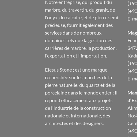
Notre entreprise, qui produit du
(+90
marbre, du travertin, du granit, de
(+90
l'onyx, du calcaire, et de pierre semi
E-ma
précieuse, fournit également des
services dans de nombreux
Maga
domaines tels que la gestion des
Fene
carrières de marbre, la production,
347
l'exportation et l'importation.
Kadı
(+90
Efesus Stone ; est une marque
(+90
recherchée sur les marchés de la
E-ma
pierre naturelle, du quartz et de la
porcelaine dans le monde entier ; Il
Mans
répond efficacement aux projets
d’Ex
de l'industrie de la construction
Akme
nationale et internationale, des
No:
architectes et des designers.
Cent
(+90