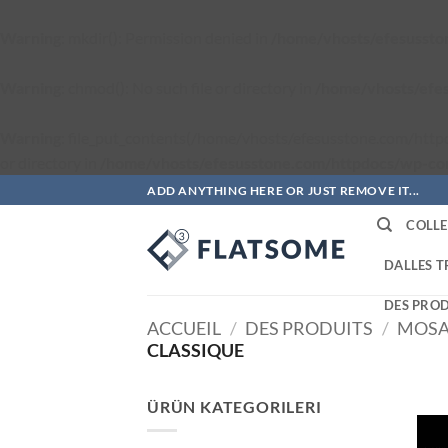
Warning
: mkdir(): Permission denied in
/home/vhosts/efesusston
Warning
: chmod(): No such file or directory in
/home/vhosts/efes
Warning
: file_put_contents(/home/vhosts/efesusstone.com/htt
or directory in
/home/vhosts/efesusstone.com/httpdocs/wp-cont
Passer
ADD ANYTHING HERE OR JUST REMOVE IT...
au
COLLE
contenu
DALLES 
DES PROD
ACCUEIL
/
DES PRODUITS
/
MOSA
CLASSIQUE
ÜRÜN KATEGORILERI