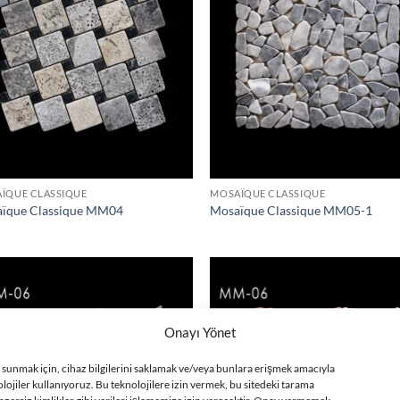
ÏQUE CLASSIQUE
MOSAÏQUE CLASSIQUE
ïque Classique MM04
Mosaïque Classique MM05-1
Onayı Yönet
i sunmak için, cihaz bilgilerini saklamak ve/veya bunlara erişmek amacıyla
olojiler kullanıyoruz. Bu teknolojilere izin vermek, bu sitedeki tarama