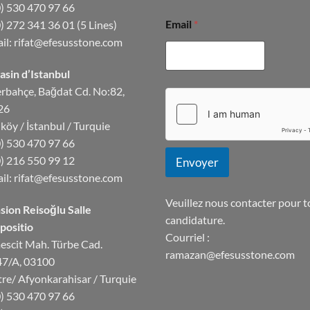
) 530 470 97 66
Email
*
) 272 341 36 01
(5 Lines)
il:
rifat@efesusstone.com
sin d’Istanbul
rbahçe, Bağdat Cd. No:82,
26
köy / İstanbul / Turquie
) 530 470 97 66
) 216 550 99 12
Envoyer
il:
rifat@efesusstone.com
Veuillez nous contacter pour 
ion Reisoğlu Salle
candidature.
positio
Courriel :
scit Mah. Türbe Cad.
ramazan@efesusstone.com
47/A, 03100
re/ Afyonkarahisar / Turquie
) 530 470 97 66