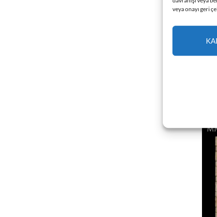
davranışı veya be
veya onayı geri çek
KA
MOSA
Mosa