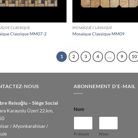
ÏQUE CLASSIQUE
MOSAÏQUE CLASSIQUE
ïque Classique MM07-2
Mosaïque Classique MM09
1
2
3
4
…
9
10
NTACTEZ-NOUS
ABONNEMENT D'E-MAIL
re Reisoğlu – Siège Social
Nom
*
ra Karayolu Üzeri 22.km,
50
hisar / Afyonkarahisar /
uie
Prénom
Nom