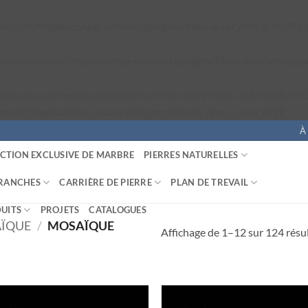
e.com/httpdocs/wp-content/plugins/filter-everything/src/Plu
usstone.com/httpdocs/wp-content/plugins/filter-everything/s
pdocs/wp-content/uploads/cache/filter-everything/306390e87b73d
ent/plugins/filter-everything/src/Plugin.php
on line
1079
À
CTION EXCLUSIVE DE MARBRE
PIERRES NATURELLES
TRANCHES
CARRIÈRE DE PIERRE
PLAN DE TREVAIL
UITS
PROJETS
CATALOGUES
ÏQUE
/
MOSAÏQUE
Affichage de 1–12 sur 124 résu