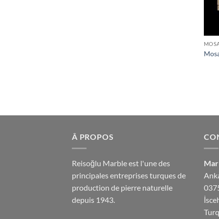
MOSA
Mosa
Â PROPOS
CO
Reisoğlu Marble est l'une des
Marb
principales entreprises turques de
Anka
production de pierre naturelle
037
depuis 1943.
İsce
Turq