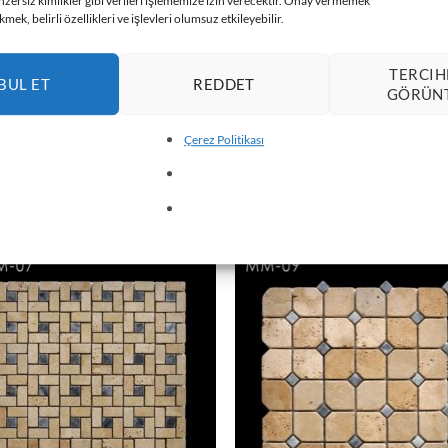
nzersiz kimlikler gibi verileri işlememize izin verecektir. Onay vermemek
mek, belirli özellikleri ve işlevleri olumsuz etkileyebilir.
TERCIH
BUL ET
REDDET
GÖRÜN
Çerez Politikası
ÏQUE CLASSIQUE
MOSAÏQUE CLASSIQUE
ïque Classique MM06-1
Mosaïque Classique MM06-2