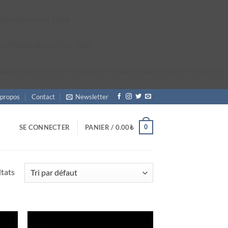
gin.php
on line
1068
rc/Plugin.php
on line
1069
6219e0119017d7f34fb.css): Failed to open stream: No such file
 propos
Contact
Newsletter
0
SE CONNECTER
PANIER /
0.00
₺
ltats