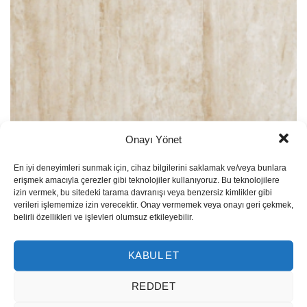
Onayı Yönet
Travertino Blanco Vein Cut
En iyi deneyimleri sunmak için, cihaz bilgilerini saklamak ve/veya bunlara
erişmek amacıyla çerezler gibi teknolojiler kullanıyoruz. Bu teknolojilere
izin vermek, bu sitedeki tarama davranışı veya benzersiz kimlikler gibi
verileri işlememize izin verecektir. Onay vermemek veya onayı geri çekmek,
belirli özellikleri ve işlevleri olumsuz etkileyebilir.
KABUL ET
REDDET