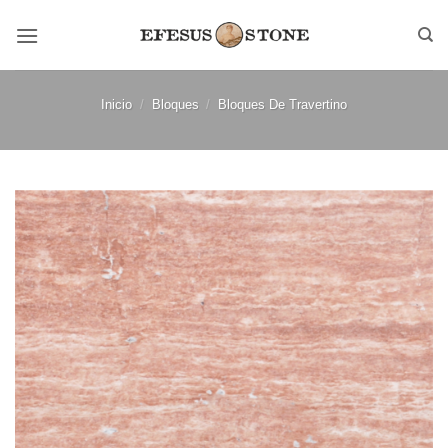
Saltar
al
contenido
Inicio
/
Bloques
/
Bloques De Travertino