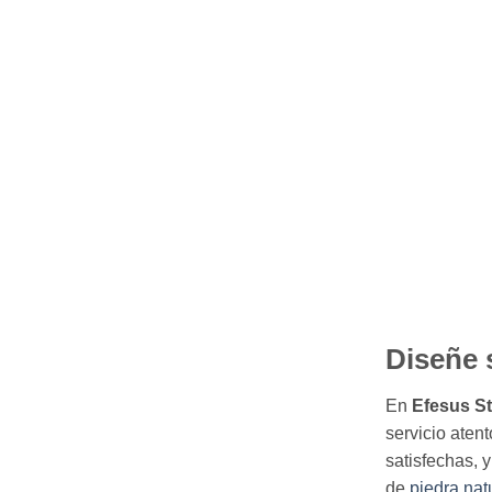
Diseñe 
En
Efesus S
servicio aten
satisfechas, 
de
piedra nat