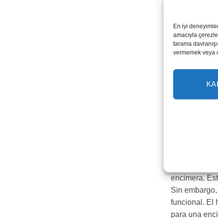
En iyi deneyimle
amacıyla çerezler
tarama davranışı 
vermemek veya ona
Georgian B
KA
Renueve
Caesar
Hay algunos e
encimera. Est
Sin embargo, 
funcional. El
para una enci