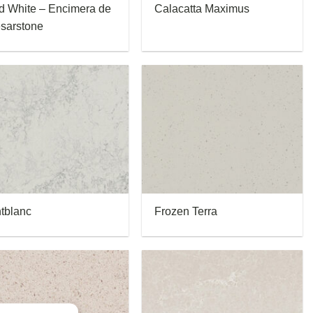
id White – Encimera de
Calacatta Maximus
sarstone
tblanc
Frozen Terra