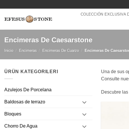
Saltar
al
COLECCIÓN EXCLUSIVA 
contenido
Encimeras De Caesarstone
Inicio
/
Encimeras
/
Encimeras De Cuarzo
/
Encimeras De Caesarsto
ÜRÜN KATEGORILERI
Una de sus o
Consulte nues
Azulejos De Porcelana
Descubre las
Baldosas de terrazo
Bloques
Chorro De Agua