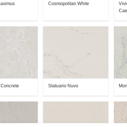
Maximus
Cosmopolitan White
Viv
Cae
 Concrete
Statuario Nuvo
Mon