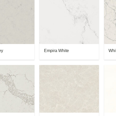
ey
Empira White
Whit