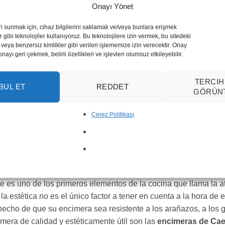
Onayı Yönet
ri sunmak için, cihaz bilgilerini saklamak ve/veya bunlara erişmek
 gibi teknolojiler kullanıyoruz. Bu teknolojilere izin vermek, bu sitedeki
veya benzersiz kimlikler gibi verileri işlememize izin verecektir. Onay
yı geri çekmek, belirli özellikleri ve işlevleri olumsuz etkileyebilir.
luffs
Misty Carrera
Nord
TERCIH
BUL ET
REDDET
GÖRÜN
1
2
3
Çerez Politikası
 su hogar con las encimeras de coci
stone
lementos que podemos considerar la base del diseño de una co
e es uno de los primeros elementos de la cocina que llama la a
la estética no es el único factor a tener en cuenta a la hora d
 hecho de que su encimera sea resistente a los arañazos, a los 
mera de calidad y estéticamente útil son las
encimeras de Ca