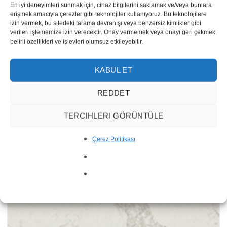
En iyi deneyimleri sunmak için, cihaz bilgilerini saklamak ve/veya bunlara
erişmek amacıyla çerezler gibi teknolojiler kullanıyoruz. Bu teknolojilere
izin vermek, bu sitedeki tarama davranışı veya benzersiz kimlikler gibi
verileri işlememize izin verecektir. Onay vermemek veya onayı geri çekmek,
belirli özellikleri ve işlevleri olumsuz etkileyebilir.
KABUL ET
REDDET
Ice Snow
TERCIHLERI GÖRÜNTÜLE
Çerez Politikası