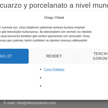
 cuarzo y porcelanato a nivel mu
 la construcción, arquitectos y di
Onayı Yönet
ri sunmak için, cihaz bilgilerini saklamak ve/veya bunlara erişmek
 gibi teknolojiler kullanıyoruz. Bu teknolojilere izin vermek, bu sitedeki
veya benzersiz kimlikler gibi verileri işlememize izin verecektir. Onay
yı geri çekmek, belirli özellikleri ve işlevleri olumsuz etkileyebilir.
TERCIH
BUL ET
REDDET
GÖRÜN
CONTACTO
Çerez Politikası
Fábrica
22.km en la autopista de Ankara, 03750
Iscehisar / Afyonkarahisar / Turquía
(+90) 537 923 07 48
(+90) 272 341 36 01 (5 Líneas)
E-mail:
rifat@efesusstone.com