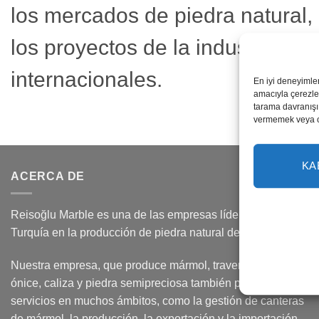
los mercados de piedra natural,
los proyectos de la industria de
internacionales.
En iyi deneyimle
amacıyla çerezler
tarama davranışı 
vermemek veya ona
KA
ACERCA DE
Reisoğlu Marble es una de las empresas líderes de
Turquía en la producción de piedra natural desde 1943.
Nuestra empresa, que produce mármol, travertino, granito,
ónice, caliza y piedra semipreciosa también presta
servicios en muchos ámbitos, como la gestión de canteras
de mármol, la producción, la exportación y la importación.