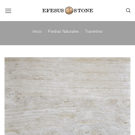
Saltar
al
contenido
Inicio
/
Piedras Naturales
/
Travertino