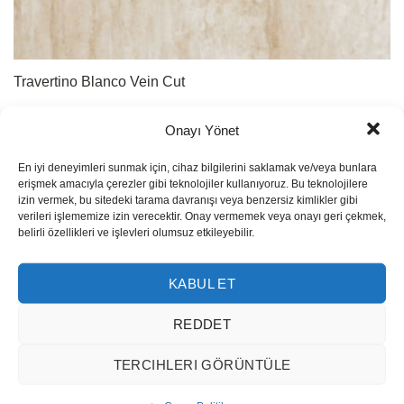
Travertino Blanco Vein Cut
Onayı Yönet
En iyi deneyimleri sunmak için, cihaz bilgilerini saklamak ve/veya bunlara
erişmek amacıyla çerezler gibi teknolojiler kullanıyoruz. Bu teknolojilere
izin vermek, bu sitedeki tarama davranışı veya benzersiz kimlikler gibi
verileri işlememize izin verecektir. Onay vermemek veya onayı geri çekmek,
belirli özellikleri ve işlevleri olumsuz etkileyebilir.
KABUL ET
REDDET
TERCIHLERI GÖRÜNTÜLE